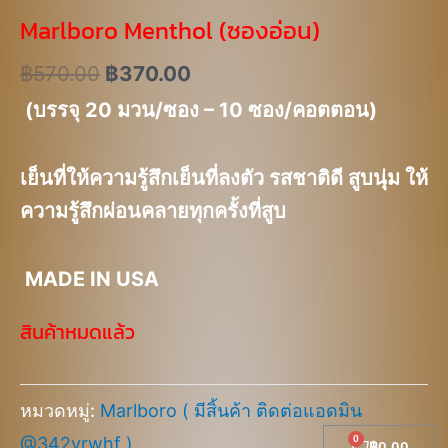
Marlboro Menthol (ซองอ่อน)
฿
570.00
฿
370.00
(บรรจุ 20 มวน/ซอง – 10 ซอง/คอตตอน)
เย็นที่ให้ความรู้สึกเย็นที่ลงตัว รสชาติดี สูบนุุ่ม ให้
ความรู้สึกผ่อนคลายทุกครั้งที่สูบ
MADE IN USA
สินค้าหมดแล้ว
หมวดหมู่:
Marlboro ( มีสิ้นค้า ติดต่อแอดมิน
@342yrwhf )
Cart
฿
0.00