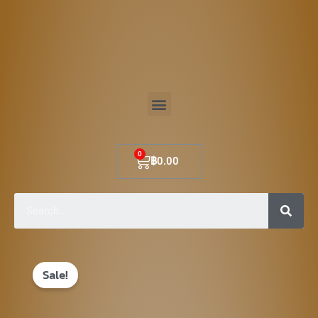
Skip
to
content
Menu
Cart
฿
0.00
Sear
Original
Current
Sale!
price
price
was:
is: