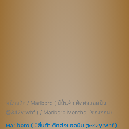
฿570.00.
฿370.00.
หน้าหลัก
/
Marlboro ( มีสิ้นค้า ติดต่อแอดมิน
@342yrwhf )
/ Marlboro Menthol (ซองอ่อน)
Marlboro ( มีสิ้นค้า ติดต่อแอดมิน @342yrwhf )