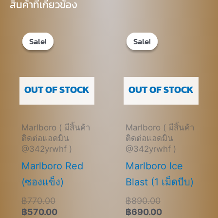
สินค้าที่เกี่ยวข้อง
Original
Current
Original
Current
price
price
price
price
Sale!
Sale!
Sale!
Sale!
was:
is:
was:
is:
฿770.00.
฿570.00.
฿890.00.
฿690.00.
OUT OF STOCK
OUT OF STOCK
Marlboro ( มีสิ้นค้า
Marlboro ( มีสิ้นค้า
ติดต่อแอดมิน
ติดต่อแอดมิน
@342yrwhf )
@342yrwhf )
Marlboro Red
Marlboro Ice
(ซองแข็ง)
Blast (1 เม็ดบีบ)
฿
770.00
฿
890.00
฿
570.00
฿
690.00