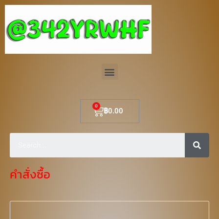
Skip
to
content
Menu
Cart
฿
0.00
Sear
คำสั่งซื้อ