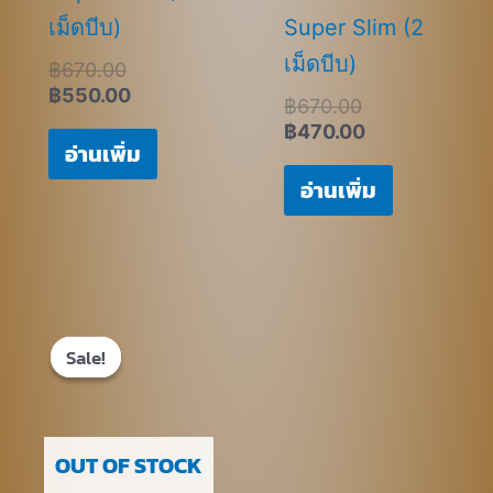
เม็ดบีบ)
Super Slim (2
เม็ดบีบ)
฿
670.00
฿
550.00
฿
670.00
฿
470.00
อ่านเพิ่ม
อ่านเพิ่ม
Original
Current
price
price
Sale!
Sale!
was:
is:
฿690.00.
฿490.00.
OUT OF STOCK