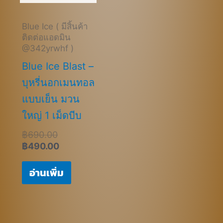
Blue Ice ( มีสิ้นค้า
ติดต่อแอดมิน
@342yrwhf )
Blue Ice Blast –
บุหรี่นอกเมนทอล
แบบเย็น มวน
ใหญ่ 1 เม็ดบีบ
฿
690.00
฿
490.00
อ่านเพิ่ม