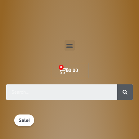
Skip
to
content
Menu
Cart
฿
0.00
Sear
Original
Current
Sale!
price
price
was:
is: