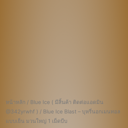
฿690.00.
฿490.00.
หน้าหลัก
/
Blue Ice ( มีสิ้นค้า ติดต่อแอดมิน
@342yrwhf )
/ Blue Ice Blast – บุหรี่นอกเมนทอล
แบบเย็น มวนใหญ่ 1 เม็ดบีบ