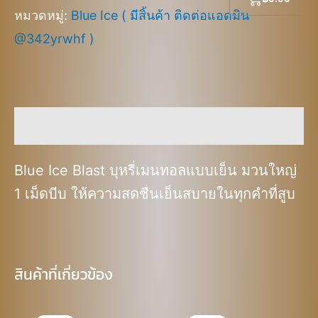
หมวดหมู่:
Blue Ice ( มีสิ้นค้า ติดต่อแอดมิน
@342yrwhf )
คำอธิบาย
Blue Ice Blast บุหรี่เมนทอลแบบเย็น มวนใหญ่
1 เม็ดบีบ ให้ความสดชื่นเย็นสบายในทุกคำที่สูบ
สินค้าที่เกี่ยวข้อง
Original
Current
Original
Current