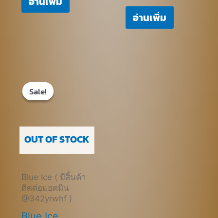
อ่านเพิ่ม
อ่านเพิ่ม
Original
Current
price
price
Sale!
Sale!
was:
is:
฿670.00.
฿470.00.
OUT OF STOCK
Blue Ice ( มีสิ้นค้า
ติดต่อแอดมิน
@342yrwhf )
Blue Ice