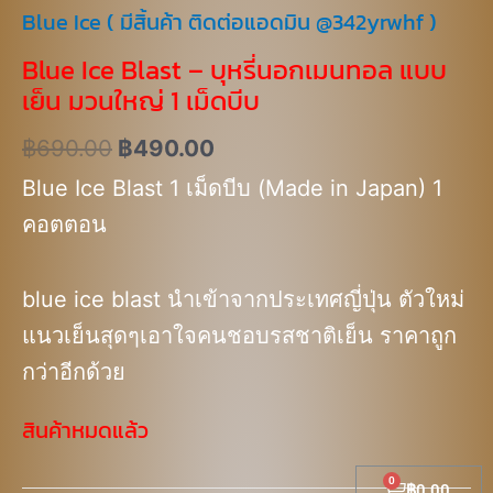
Blue Ice ( มีสิ้นค้า ติดต่อแอดมิน @342yrwhf )
Blue Ice Blast – บุหรี่นอกเมนทอล แบบ
เย็น มวนใหญ่ 1 เม็ดบีบ
฿
690.00
฿
490.00
Blue Ice Blast 1 เม็ดบีบ (Made in Japan) 1
คอตตอน
blue ice blast นำเข้าจากประเทศญี่ปุ่น ตัวใหม่
แนวเย็นสุดๆเอาใจคนชอบรสชาติเย็น ราคาถูก
กว่าอีกด้วย
สินค้าหมดแล้ว
Cart
฿
0.00