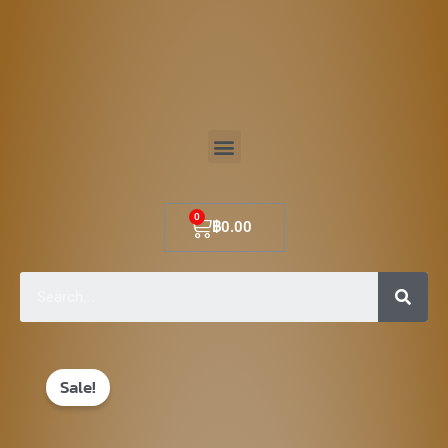
Skip
to
content
Menu
Cart
฿
0.00
Sear
Original
Current
Sale!
price
price
was:
is: