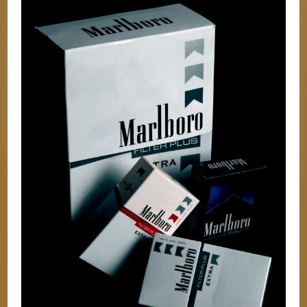
อันดับ
10
บุหรี่
นอก
ยอด
นิยม
ที่
ใครๆ
ได้
ลอง
แล้ว
จะ
ติดใจ