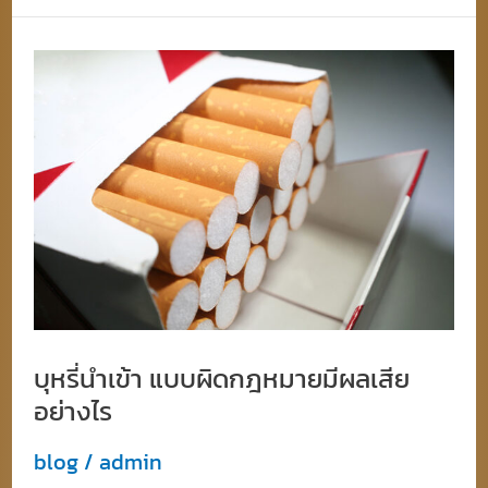
มอง
หา
บุหรี่
คุณภาพ
นำ
และ
เข้า
รสชาติ
แบบ
ที่
ผิด
เหนือ
กฎหมาย
กว่า
มี
ผล
เสีย
บุหรี่นำเข้า แบบผิดกฎหมายมีผลเสีย
อย่างไร
อย่างไร
blog
/
admin