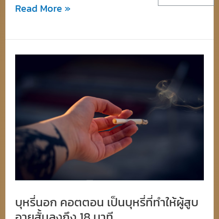
Read More »
บุหรี่
นอก
คอตตอน
เป็น
บุหรี่
ที่
ทำให้
ผู้
สูบ
บุหรี่นอก คอตตอน เป็นบุหรี่ที่ทำให้ผู้สูบ
อายุ
อายุสั้นลงถึง 18 นาที