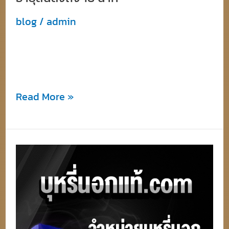
สั้น
ลง
blog
/
admin
ถึง
บุหรี่นอก คอตตอน นั้นเป็นบุหรี่ที่ทำให้ผู้สูบนั้นอา
18
ยุสั
นาที
Read More »
บุหรี่
ต่าง
ประเทศ
ที่
กำลัง