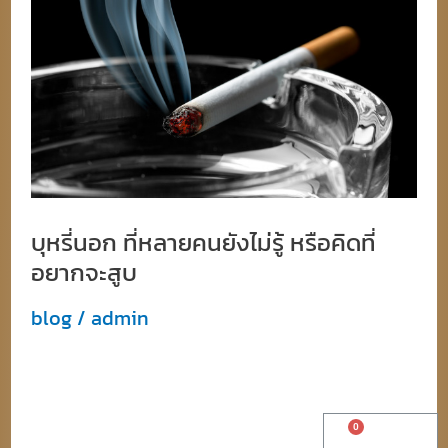
ที่
หลาย
คน
ยัง
ไม่รู้
หรือ
คิด
บุหรี่นอก ที่หลายคนยังไม่รู้ หรือคิดที่
ที่
อยากจะสูบ
อยาก
จะ
blog
/
admin
สูบ
บุหรี่นอก ที่หลายคนยังไม่รู้ว่าบุหรี่คืออะไรคือ
ยาสูบที่
Cart
฿
0.00