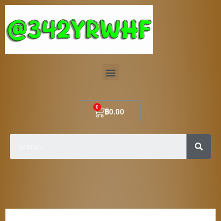
Skip
to
content
Menu
Cart
฿
0.00
Sear