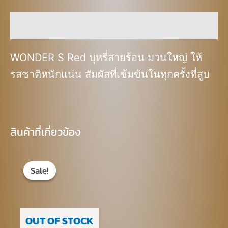
คำอธิบาย
WONDER S Red บุหรี่สายร้อน มวนใหญ่ ให้
รสชาติหนักแน่น สัมผัสที่เข้มข้นในทุกครั้งที่สูบ
สินค้าที่เกี่ยวข้อง
Original
Current
price
price
Sale!
Sale!
was:
is:
฿720.00.
฿420.00.
OUT OF STOCK