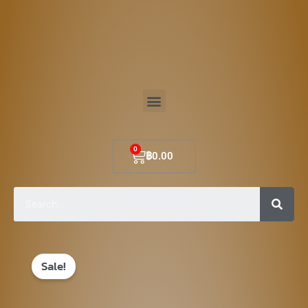
Skip
to
content
Menu
Cart
฿
0.00
Sear
Original
Current
Sale!
price
price
was:
is: