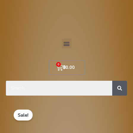
Skip
to
content
Menu
Cart
฿
0.00
Sear
Original
Current
Sale!
price
price
was:
is: