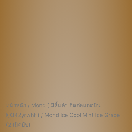
฿670.00.
฿470.00.
หน้าหลัก
/
Mond ( มีสิ้นค้า ติดต่อแอดมิน
@342yrwhf )
/ Mond Ice Cool Mint Ice Grape
(2 เม็ดบีบ)