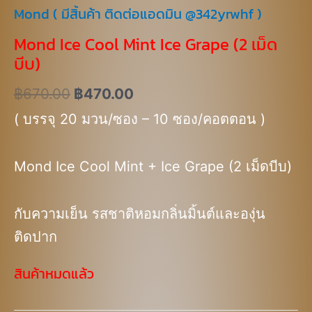
Mond ( มีสิ้นค้า ติดต่อแอดมิน @342yrwhf )
Mond Ice Cool Mint Ice Grape (2 เม็ด
บีบ)
฿
670.00
฿
470.00
( บรรจุ 20 มวน/ซอง – 10 ซอง/คอตตอน )
Mond Ice Cool Mint + Ice Grape (2 เม็ดบีบ)
กับความเย็น รสชาติหอมกลิ่นมิ้นต์และองุ่น
ติดปาก
สินค้าหมดแล้ว