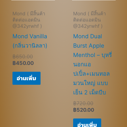
Mond ( มีสิ้นค้า
Mond ( มีสิ้นค้า
ติดต่อแอดมิน
ติดต่อแอดมิน
@342yrwhf )
@342yrwhf )
Mond Vanilla
Mond Dual
(กลิ่นวานิลลา)
Burst Apple
Menthol – บุหรี่
฿
650.00
฿
450.00
นอกแอ
ปเปิ้ล+เมนทอล
อ่านเพิ่ม
มวนใหญ่ แบบ
เย็น 2 เม็ดบีบ
฿
720.00
฿
520.00
อ่านเพิ่ม