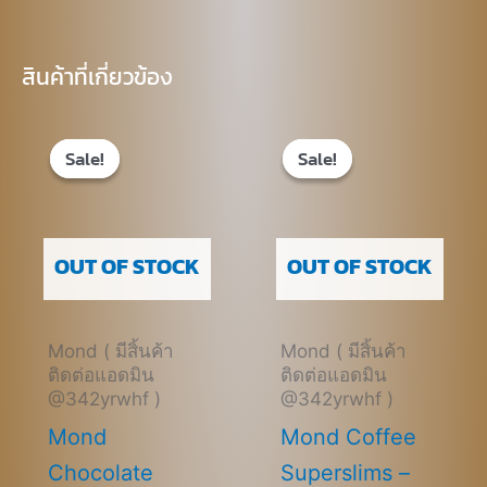
สินค้าที่เกี่ยวข้อง
Original
Current
Original
Current
price
price
price
price
Sale!
Sale!
Sale!
Sale!
was:
is:
was:
is:
฿620.00.
฿420.00.
฿650.00.
฿450.00.
OUT OF STOCK
OUT OF STOCK
Mond ( มีสิ้นค้า
Mond ( มีสิ้นค้า
ติดต่อแอดมิน
ติดต่อแอดมิน
@342yrwhf )
@342yrwhf )
Mond
Mond Coffee
Chocolate
Superslims –