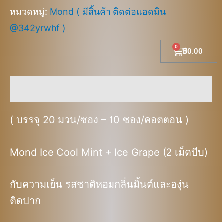
หมวดหมู่:
Mond ( มีสิ้นค้า ติดต่อแอดมิน
@342yrwhf )
Cart
฿
0.00
คำอธิบาย
( บรรจุ 20 มวน/ซอง – 10 ซอง/คอตตอน )
Mond Ice Cool Mint + Ice Grape (2 เม็ดบีบ)
กับความเย็น รสชาติหอมกลิ่นมิ้นต์และองุ่น
ติดปาก