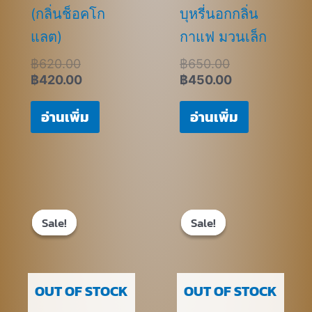
(กลิ่นช็อคโก
บุหรี่นอกกลิ่น
แลต)
กาแฟ มวนเล็ก
฿
620.00
฿
650.00
฿
420.00
฿
450.00
อ่านเพิ่ม
อ่านเพิ่ม
Original
Current
Original
Current
price
price
price
price
Sale!
Sale!
Sale!
Sale!
was:
is:
was:
is:
฿650.00.
฿450.00.
฿720.00.
฿520.00.
OUT OF STOCK
OUT OF STOCK