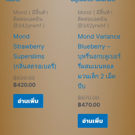
Mond ( มีสิ้นค้า
Mond ( มีสิ้นค้า
ติดต่อแอดมิน
ติดต่อแอดมิน
@342yrwhf )
@342yrwhf )
Mond
Mond Variance
Strawberry
Blueberry –
Superslims
บุหรี่นอกบลูเบอร์
(กลิ่นสตรอเบอรี่)
รี่ผสมเมนทอล
มวนเล็ก 2 เม็ด
฿
620.00
฿
420.00
บีบ
฿
670.00
อ่านเพิ่ม
฿
470.00
อ่านเพิ่ม