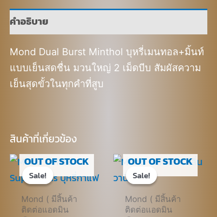
คำอธิบาย
Mond Dual Burst Minthol บุหรี่เมนทอล+มิ้นท์
แบบเย็นสดชื่น มวนใหญ่ 2 เม็ดบีบ สัมผัสความ
เย็นสุดขั้วในทุกคำที่สูบ
สินค้าที่เกี่ยวข้อง
OUT OF STOCK
Original
Current
OUT OF STOCK
Original
Current
price
price
price
price
Sale!
Sale!
Sale!
Sale!
was:
is:
was:
is:
฿650.00.
฿450.00.
฿650.00.
฿450.00.
Mond ( มีสิ้นค้า
Mond ( มีสิ้นค้า
ติดต่อแอดมิน
ติดต่อแอดมิน