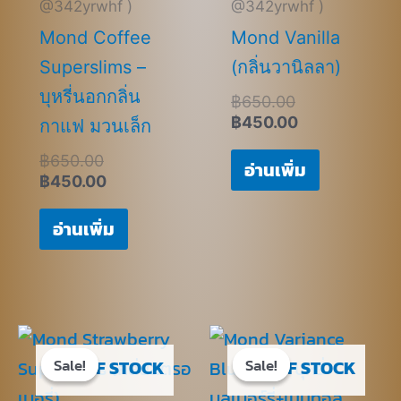
@342yrwhf )
@342yrwhf )
Mond Coffee
Mond Vanilla
Superslims –
(กลิ่นวานิลลา)
บุหรี่นอกกลิ่น
฿
650.00
฿
450.00
กาแฟ มวนเล็ก
฿
650.00
อ่านเพิ่ม
฿
450.00
อ่านเพิ่ม
Original
Current
Original
Current
price
price
price
price
Sale!
Sale!
Sale!
Sale!
OUT OF STOCK
OUT OF STOCK
was:
is:
was:
is:
฿620.00.
฿420.00.
฿670.00.
฿470.00.