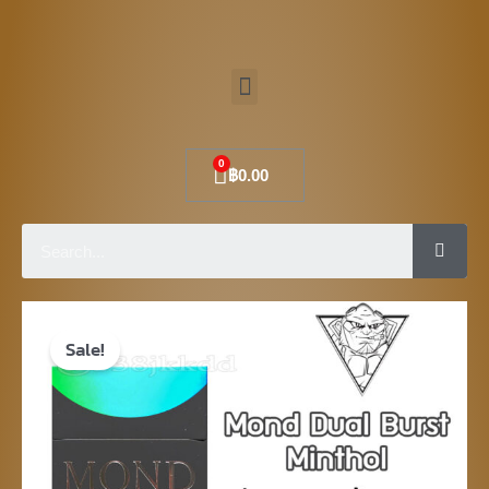
Skip
to
Menu
content
Cart
฿
0.00
Sear
Original
Current
Sale!
price
price
was:
is:
฿720.00.
฿520.00.