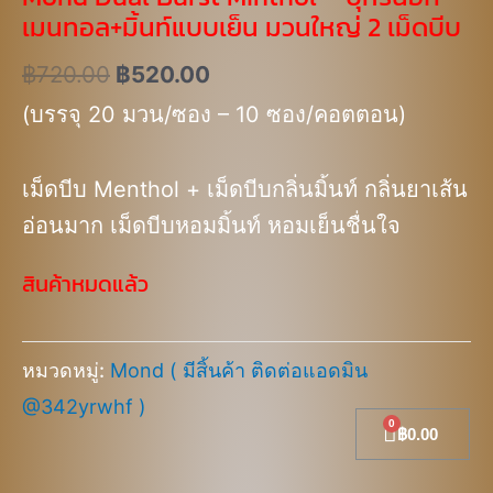
เมนทอล+มิ้นท์แบบเย็น มวนใหญ่ 2 เม็ดบีบ
฿
720.00
฿
520.00
(บรรจุ 20 มวน/ซอง – 10 ซอง/คอตตอน)
เม็ดบีบ Menthol + เม็ดบีบกลิ่นมิ้นท์ กลิ่นยาเส้น
อ่อนมาก เม็ดบีบหอมมิ้นท์ หอมเย็นชื่นใจ
สินค้าหมดแล้ว
หมวดหมู่:
Mond ( มีสิ้นค้า ติดต่อแอดมิน
@342yrwhf )
Cart
฿
0.00