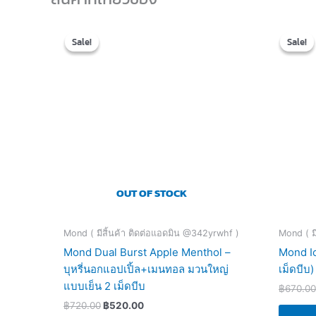
Original
Current
price
price
Sale!
Sale!
Sale!
Sale!
was:
is:
฿720.00.
฿520.00.
OUT OF STOCK
Mond ( มีสิ้นค้า ติดต่อแอดมิน @342yrwhf )
Mond ( ม
Mond Dual Burst Apple Menthol –
Mond Ic
บุหรี่นอกแอปเปิ้ล+เมนทอล มวนใหญ่
เม็ดบีบ)
แบบเย็น 2 เม็ดบีบ
฿
670.00
฿
720.00
฿
520.00