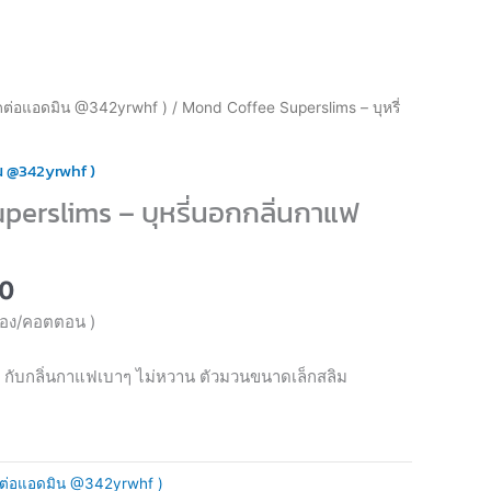
l
Current
ติดต่อแอดมิน @342yrwhf )
/ Mond Coffee Superslims – บุหรี่
price
is:
ิน @342yrwhf )
0.
฿450.00.
erslims – บุหรี่นอกกลิ่นกาแฟ
0
ซอง/คอตตอน )
กับกลิ่นกาแฟเบาๆ ไม่หวาน ตัวมวนขนาดเล็กสลิม
ติดต่อแอดมิน @342yrwhf )