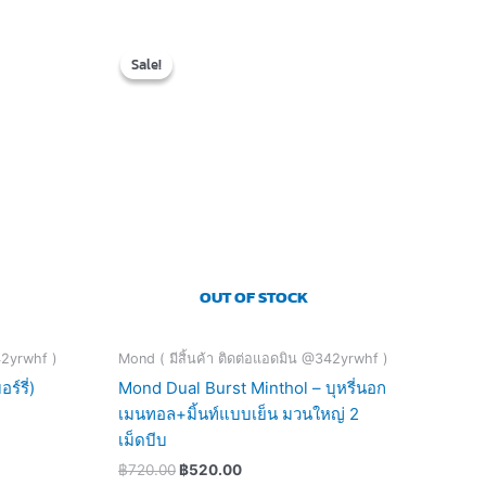
Original
Current
price
price
Sale!
Sale!
was:
is:
฿720.00.
฿520.00.
OUT OF STOCK
42yrwhf )
Mond ( มีสิ้นค้า ติดต่อแอดมิน @342yrwhf )
์รี่)
Mond Dual Burst Minthol – บุหรี่นอก
เมนทอล+มิ้นท์แบบเย็น มวนใหญ่ 2
เม็ดบีบ
฿
720.00
฿
520.00