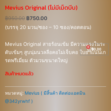
Mevius Original (ไม่มีเม็ดบีบ)
฿
950.00
฿
750.00
(บรรจุ 20 มวน/ซอง – 10 ซอง/คอตตอน)
Mevius Original สายร้อนเข้ม มีความแรงในระ
Cart
฿
0.00
ดับเข้มๆ สูบนุ่มนวลลื่อคอไม่เจ็บคอ ใบยาแน่นเก
รดพรีเมี่ยม ตัวมวนขนาดใหญ่
สินค้าหมดแล้ว
หมวดหมู่:
Mevius ( มีสิ้นค้า ติดต่อแอดมิน
@342yrwhf )