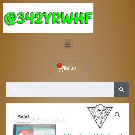
Skip
to
content
Menu
Cart
฿
0.00
Sear
Original
Current
Sale!
price
price
was:
is: