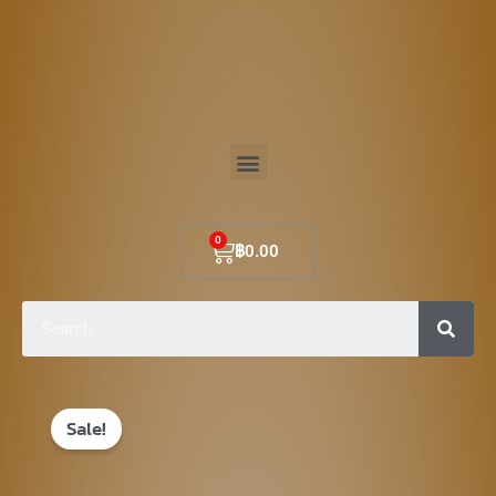
Skip
to
content
Menu
Cart
฿
0.00
Sear
Original
Current
Sale!
price
price
was:
is: