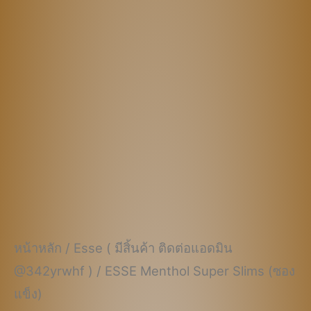
฿730.00.
฿530.00.
หน้าหลัก
/
Esse ( มีสิ้นค้า ติดต่อแอดมิน
@342yrwhf )
/ ESSE Menthol Super Slims (ซอง
แข็ง)