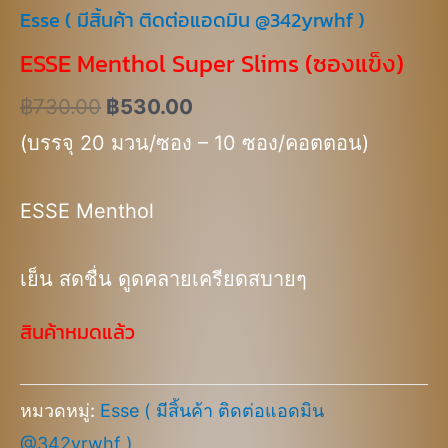
Esse ( มีสิ้นค้า ติดต่อแอดมิน @342yrwhf )
ESSE Menthol Super Slims (ซองแข็ง)
฿
730.00
฿
530.00
(บรรจุ 20 มวน/ซอง – 10 ซอง/คอตตอน)
ESSE Menthol
เย็น สดชื่น ดูดคลายเครียดสบายๆ
สินค้าหมดแล้ว
หมวดหมู่:
Esse ( มีสิ้นค้า ติดต่อแอดมิน
@342yrwhf )