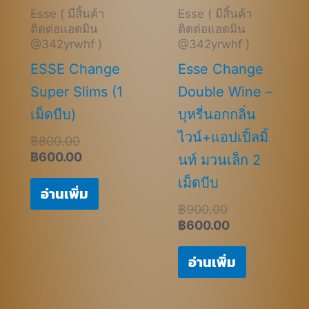
Esse ( มีสิ้นค้า
Esse ( มีสิ้นค้า
ติดต่อแอดมิน
ติดต่อแอดมิน
@342yrwhf )
@342yrwhf )
ESSE Change
Esse Change
Super Slims (1
Double Wine –
เม็ดบีบ)
บุหรี่นอกกลิ่น
ไวน์+แอปเปิ้ลมิ้
฿
800.00
฿
600.00
นท์ มวนเล็ก 2
เม็ดบีบ
อ่านเพิ่ม
฿
900.00
฿
600.00
อ่านเพิ่ม