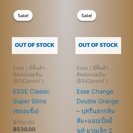
Original
Current
Original
Current
price
price
price
price
Sale!
Sale!
Sale!
Sale!
was:
is:
was:
is:
฿730.00.
฿530.00.
฿900.00.
฿600.00.
OUT OF STOCK
OUT OF STOCK
Esse ( มีสิ้นค้า
Esse ( มีสิ้นค้า
ติดต่อแอดมิน
ติดต่อแอดมิน
@342yrwhf )
@342yrwhf )
ESSE Classic
Esse Change
Super Slims
Double Orange
(ซองแข็ง)
– บุหรี่นอกกลิ่น
ส้ม+แอปเปิ้ลมิ้
฿
730.00
฿
530.00
นท์ มวนเล็ก 2