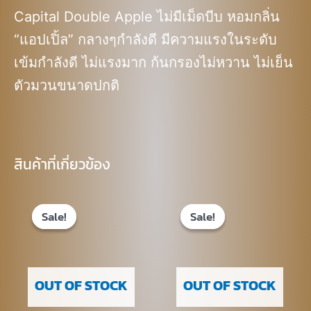
Capital Double Apple ไม่มีเม็ดบีบ หอมกลิ่น
“แอปเปิ้ล” กลางๆกำลังดี มีความแรงในระดับ
เข้มกำลังดี ไม่แรงมาก ก้นกรองไม่หวาน ไม่เย็น
ตัวมวนขนาดปกติ
สินค้าที่เกี่ยวข้อง
Original
Current
Original
Current
price
price
price
price
Sale!
Sale!
Sale!
Sale!
was:
is:
was:
is:
฿630.00.
฿440.00.
฿670.00.
฿470.00.
OUT OF STOCK
OUT OF STOCK