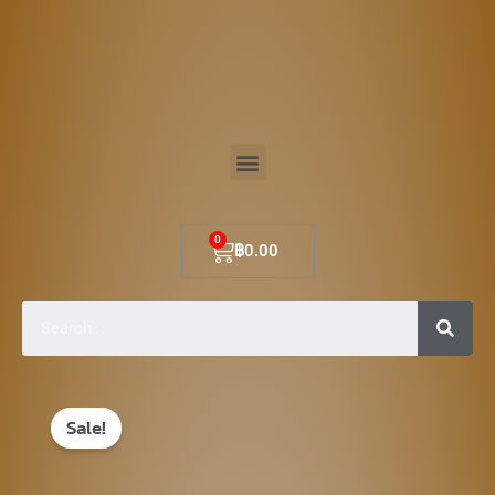
Skip
to
content
Menu
Cart
฿
0.00
Sear
Original
Current
Sale!
price
price
was:
is: