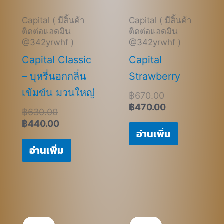
Capital ( มีสิ้นค้า
Capital ( มีสิ้นค้า
ติดต่อแอดมิน
ติดต่อแอดมิน
@342yrwhf )
@342yrwhf )
Capital Classic
Capital
– บุหรี่นอกกลิ่น
Strawberry
เข้มข้น มวนใหญ่
฿
670.00
฿
470.00
฿
630.00
฿
440.00
อ่านเพิ่ม
อ่านเพิ่ม
Original
Current
Original
Current
price
price
price
price