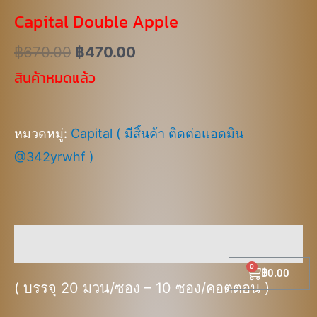
Capital Double Apple
฿
670.00
฿
470.00
สินค้าหมดแล้ว
หมวดหมู่:
Capital ( มีสิ้นค้า ติดต่อแอดมิน
@342yrwhf )
คำอธิบาย
Cart
฿
0.00
( บรรจุ 20 มวน/ซอง – 10 ซอง/คอตตอน )