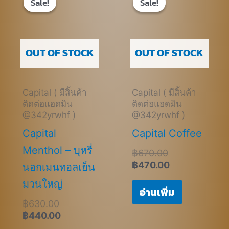
Sale!
Sale!
Sale!
Sale!
was:
is:
was:
is:
฿630.00.
฿440.00.
฿670.00.
฿470.00.
OUT OF STOCK
OUT OF STOCK
Capital ( มีสิ้นค้า
Capital ( มีสิ้นค้า
ติดต่อแอดมิน
ติดต่อแอดมิน
@342yrwhf )
@342yrwhf )
Capital
Capital Coffee
Menthol – บุหรี่
฿
670.00
฿
470.00
นอกเมนทอลเย็น
มวนใหญ่
อ่านเพิ่ม
฿
630.00
฿
440.00