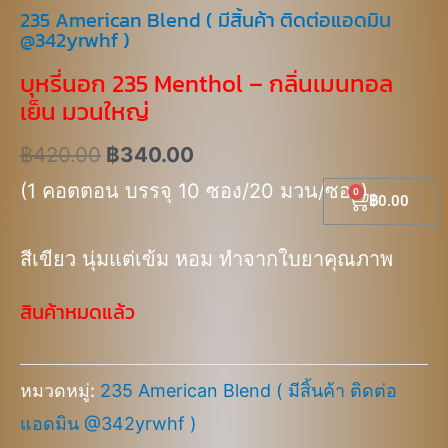
235 American Blend ( มีสิ้นค้า ติดต่อแอดมิน
@342yrwhf )
บุหรี่นอก 235 Menthol – กลิ่นเมนทอล
เย็น มวนใหญ่
฿
420.00
฿
340.00
(1 คอตตอน บรรจุ 10 ซอง/20 มวน/ซอง)
Cart
฿
0.00
สีเขียว นุ่มแต่เข้ม หอม ทำจากใบยาคุณภาพ
สินค้าหมดแล้ว
หมวดหมู่:
235 American Blend ( มีสิ้นค้า ติดต่อ
แอดมิน @342yrwhf )