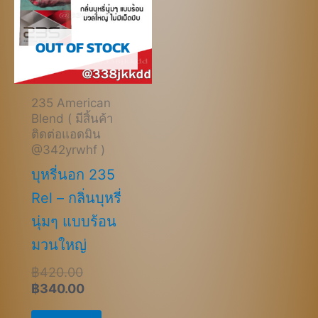
฿420.00.
฿340.00.
OUT OF STOCK
235 American
Blend ( มีสิ้นค้า
ติดต่อแอดมิน
@342yrwhf )
บุหรี่นอก 235
Rel – กลิ่นบุหรี่
นุ่มๆ แบบร้อน
มวนใหญ่
฿
420.00
฿
340.00