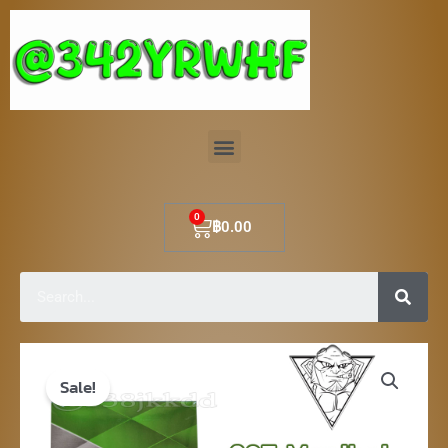
Skip
to
content
Menu
Cart
฿
0.00
Sear
Original
Current
Sale!
price
price
was:
is: