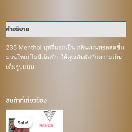
คำอธิบาย
235 Menthol บุหรี่นอกเย็น กลิ่นเมนทอลสดชื่น
มวนใหญ่ ไม่มีเม็ดบีบ ให้คุณสัมผัสกับความเย็น
เต็มรูปแบบ
สินค้าที่เกี่ยวข้อง
Original
Current
price
price
Sale!
Sale!
was:
is: