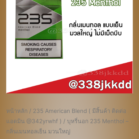
฿420.00.
฿340.00.
หน้าหลัก
/
235 American Blend ( มีสิ้นค้า ติดต่อ
แอดมิน @342yrwhf )
/ บุหรี่นอก 235 Menthol –
กลิ่นเมนทอลเย็น มวนใหญ่