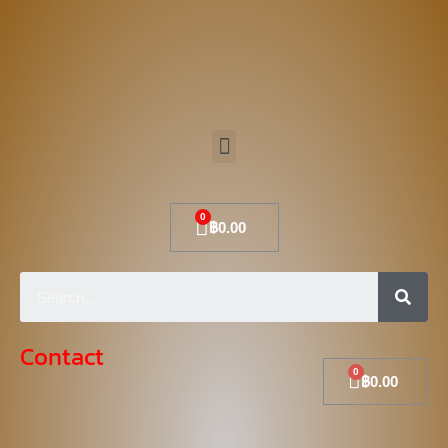
Skip
to
content
Menu
Cart
฿
0.00
Sear
Contact
Cart
฿
0.00